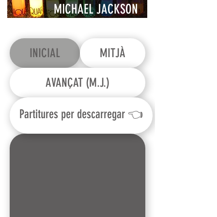
MICHAEL JACKSON
🕺🏻
INICIAL
MITJÀ
AVANÇAT (M.J.)
Partitures per descarregar 👈