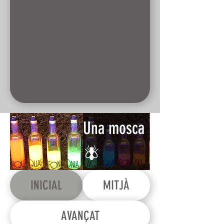
Una mosca
🪰
INICIAL
MITJÀ
AVANÇAT