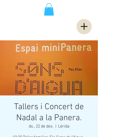
Tallers i Concert de
Nadal a la Panera.
ds., 22 de des.
  |  
Lérida