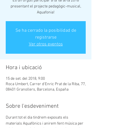
És un orgull participar a la Taral·la 2018
presentant el projecte pedagògic-musical,
Aquafonia!
Se ha cerrado la posibilidad de
registrarse
Ver otros eventos
Hora i ubicació
15 de set. del 2018, 9:00
Roca Umbert, Carrer d'Enric Prat de la Riba, 77,
08401 Granollers, Barcelona, España
Sobre l'esdeveniment
Durant tot el dia tindrem exposats els 
materials Aquafònics i anirem fent música per 